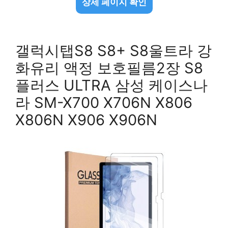
상세 페이지 확인
갤럭시탭S8 S8+ S8울트라 강
화유리 액정 보호필름2장 S8
플러스 ULTRA 삼성 케이스나
라 SM-X700 X706N X806
X806N X906 X906N