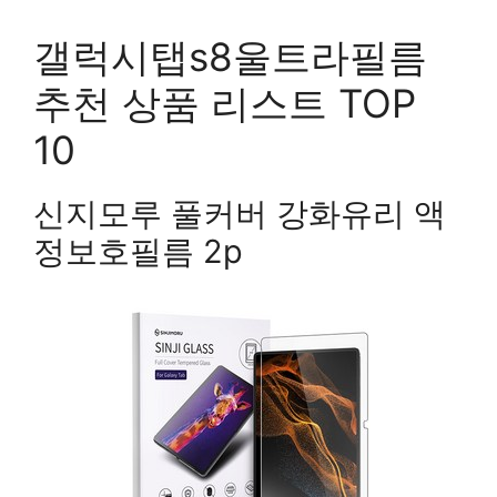
갤럭시탭s8울트라필름
추천 상품 리스트 TOP
10
신지모루 풀커버 강화유리 액
정보호필름 2p