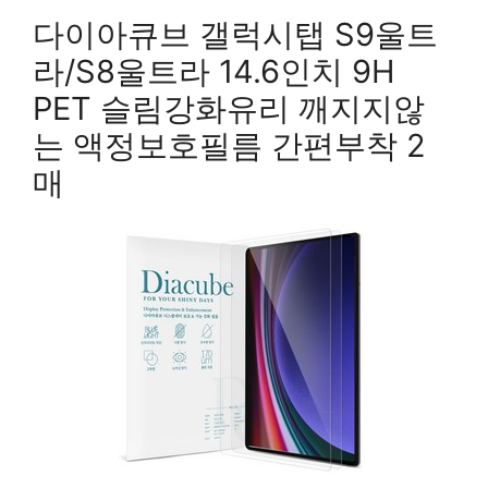
다이아큐브 갤럭시탭 S9울트
라/S8울트라 14.6인치 9H
PET 슬림강화유리 깨지지않
는 액정보호필름 간편부착 2
매