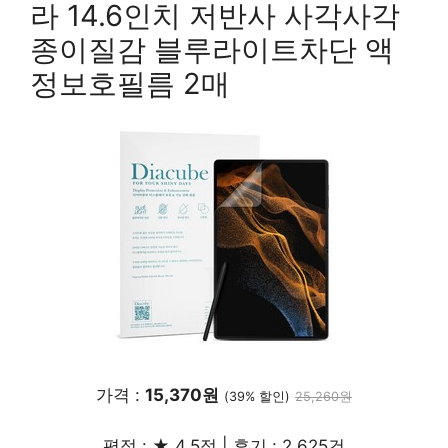
라 14.6인치 저반사 사각사각
종이질감 블루라이트차단 액
정보호필름 2매
가격 :
15,370원
(39% 할인)
25,260원
평점 : ★ 4.5점 | 후기 : 2,625건