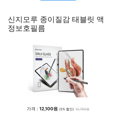
신지모루 종이질감 태블릿 액
정보호필름
가격 :
12,100원
(5% 할인)
12,750원