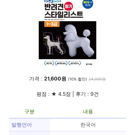
가격 :
21,600원
(10% 할인)
24,000원
평점 : ★ 4.5점 | 후기 : 9건
구분
내용
발행언어
한국어