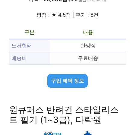
평점 : ★ 4.5점 | 후기 : 8건
구분
내용
도서형태
반양장
배송비
무료배송
구입 혜택 정보
원큐패스 반려견 스타일리스
트 필기 (1~3급), 다락원