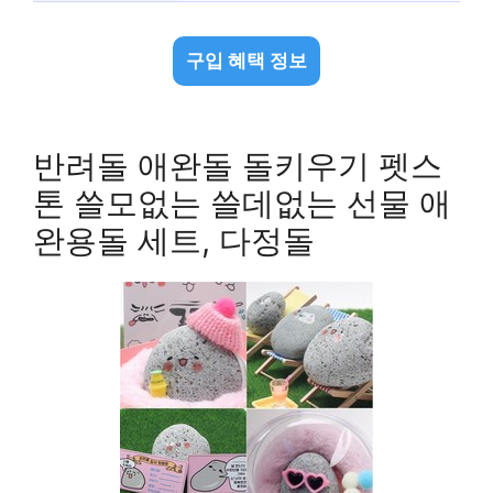
구입 혜택 정보
반려돌 애완돌 돌키우기 펫스
톤 쓸모없는 쓸데없는 선물 애
완용돌 세트, 다정돌